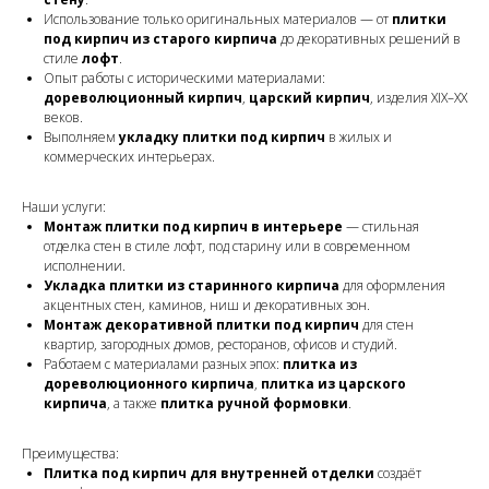
Использование только оригинальных материалов — от
плитки
под кирпич из старого кирпича
до декоративных решений в
стиле
лофт
.
Опыт работы с историческими материалами:
дореволюционный кирпич
,
царский кирпич
, изделия XIX–XX
веков.
Выполняем
укладку плитки под кирпич
в жилых и
коммерческих интерьерах.
Наши услуги:
Монтаж плитки под кирпич в интерьере
— стильная
отделка стен в стиле лофт, под старину или в современном
исполнении.
Укладка плитки из старинного кирпича
для оформления
акцентных стен, каминов, ниш и декоративных зон.
Монтаж декоративной плитки под кирпич
для стен
квартир, загородных домов, ресторанов, офисов и студий.
Работаем с материалами разных эпох:
плитка из
дореволюционного кирпича
,
плитка из царского
кирпича
, а также
плитка ручной формовки
.
Преимущества:
Плитка под кирпич для внутренней отделки
создаёт