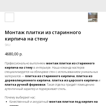
Монтаж плитки из старинного
кирпича на стену
SKU:
4680,00
р.
Профессионально выполняем
монтаж плитки из старинного
кирпича на стену
в интерьере. Наша команда мастеров
специализируется на облицовке стен с использованием уникальных
материалов —
плитка из старинного кирпича
,
плитка из
дореволюционного кирпича
,
плитка из царского кирпича
и
плитка ручной формовки
. Такая отделка придаёт помещению
аутентичный характер и подчеркивает стиль.
Почему выбирают нас:
Качественный и аккуратный
монтаж плитки под кирпич на
стену
.