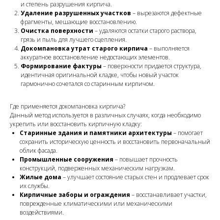
и степень разрушения кирпича.
Удаление разрушенных участков
– вырезаются дефектные
фрагменты, мешающие восстановлению.
Очистка поверхности
– удаляются остатки старого раствора,
грязь и пыль для лучшего сцепления.
Докомпановка утрат старого кирпича
– выполняется
аккуратное восстановление недостающих элементов.
Формирование фактуры
– поверхности придается структура,
идентичная оригинальной кладке, чтобы новый участок
гармонично сочетался со старинным кирпичом.
Где применяется докомпановка кирпича?
Данный метод используется в различных случаях, когда необходимо
укрепить или восстановить кирпичную кладку:
Старинные здания и памятники архитектуры
– помогает
сохранить историческую ценность и восстановить первоначальный
облик фасада.
Промышленные сооружения
– повышает прочность
конструкций, подверженных механическим нагрузкам.
Жилые дома
– улучшает состояние старых стен и продлевает срок
их службы.
Кирпичные заборы и ограждения
– восстанавливает участки,
поврежденные климатическими или механическими
воздействиями.