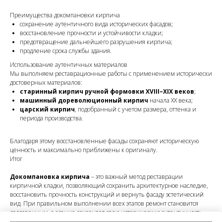
Преимущества докомпановки кирпича
сохранение аутентичного вида исторических фасадов;
восстановление прочности и устойчивости кладки;
предотвращение дальнейшего разрушения кирпича;
продление срока службы здания.
Использование аутентичных материалов
Мы выполняем реставрационные работы с применением исторически
достоверных материалов:
старинный кирпич ручной формовки XVIII–XIX веков
;
машинный дореволюционный кирпич
начала XX века;
царский кирпич
, подобранный с учетом размера, оттенка и
периода производства.
Благодаря этому восстановленные фасады сохраняют историческую
ценность и максимально приближены к оригиналу.
Итог
Докомпановка кирпича
– это важный метод реставрации
кирпичной кладки, позволяющий сохранить архитектурное наследие,
восстановить прочность конструкций и вернуть фасаду эстетический
вид. При правильном выполнении всех этапов ремонт становится
долговечным, а здание сохраняет свою историческую аутентичность.
Вид работы: Восстановление кладки